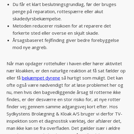
Du får et klart beslutningsgrundlag, før der bruges
penge på reparation, rottespærre eller akut
skadedyrsbekæmpelse.
Metoden reducerer risikoen for at reparere det
forkerte sted eller overse en skjult skade.
Årsagsbaseret fejlfinding giver bedre forebyggelse
mod nye angreb.
Når man opdager rottehuller i haven eller hører aktivitet
nær kloakken, er den naturlige reaktion at få sat fælder op
eller få
bekæmpet dyrene
så hurtigt som muligt. Det kan
ofte også være nødvendigt for at løse problemet her og
nu, men hvis den bagvedliggende årsag til rotterne ikke
findes, er der desværre en stor risiko for, at nye rotter
finder vej gennem samme adgangsvej kort efter. Hos
Sydkystens Brolægning & Kloak A/S bruger vi derfor TV-
inspektion som et diagnostisk værktøj, der afslører det,
man ikke kan se fra overfladen. Det gælder især i ældre