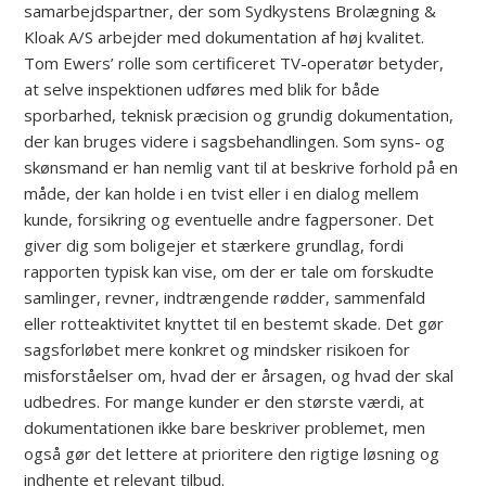
samarbejdspartner, der som Sydkystens Brolægning &
Kloak A/S arbejder med dokumentation af høj kvalitet.
Tom Ewers’ rolle som certificeret TV-operatør betyder,
at selve inspektionen udføres med blik for både
sporbarhed, teknisk præcision og grundig dokumentation,
der kan bruges videre i sagsbehandlingen. Som syns- og
skønsmand er han nemlig vant til at beskrive forhold på en
måde, der kan holde i en tvist eller i en dialog mellem
kunde, forsikring og eventuelle andre fagpersoner. Det
giver dig som boligejer et stærkere grundlag, fordi
rapporten typisk kan vise, om der er tale om forskudte
samlinger, revner, indtrængende rødder, sammenfald
eller rotteaktivitet knyttet til en bestemt skade. Det gør
sagsforløbet mere konkret og mindsker risikoen for
misforståelser om, hvad der er årsagen, og hvad der skal
udbedres. For mange kunder er den største værdi, at
dokumentationen ikke bare beskriver problemet, men
også gør det lettere at prioritere den rigtige løsning og
indhente et relevant tilbud.