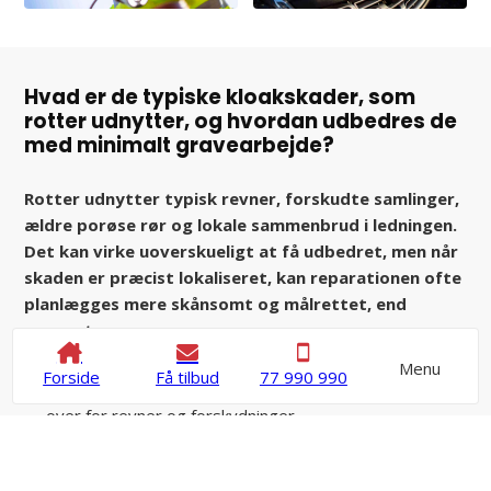
Hvad er de typiske kloakskader, som
rotter udnytter, og hvordan udbedres de
med minimalt gravearbejde?
Rotter udnytter typisk revner, forskudte samlinger,
ældre porøse rør og lokale sammenbrud i ledningen.
Det kan virke uoverskueligt at få udbedret, men når
skaden er præcist lokaliseret, kan reparationen ofte
planlægges mere skånsomt og målrettet, end
mange tror.
Menu
Forside
Få tilbud
77 990 990
Ældre ler- og betonledninger er ofte mere sårbare
over for revner og forskydninger.
Rotter bruger især svage samlinger,
overgangssteder og beskadigede tilslutninger som